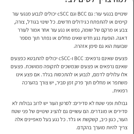
שינויים בנגעי עור: גם BCC וגם cSCC יכולים לנבוע מנגעי עור
דולים חדשים. כל שינוי בגודל, צורה,
, נמש או נגע עור אחר אמור לעורר
 שאינו מחלים או נפתר תוך מספר
זהרה.
פצעים שאינם נרפאים: BCC ו-cSCC יכולים להתבטא כפצעים
עים שנמשכים לתקופה ממושכת. פצעים
בוע או להתכסות בגלד. אם פצע אינו
פרק זמן סביר, יש צורך בהערכה
דירים: לסרטן העור יש לרוב גבולות לא
ם עשויים גם להציג שינויים של פני שטח
ת או גלד. כל נגע בעל מאפיינים אלה
קדם.