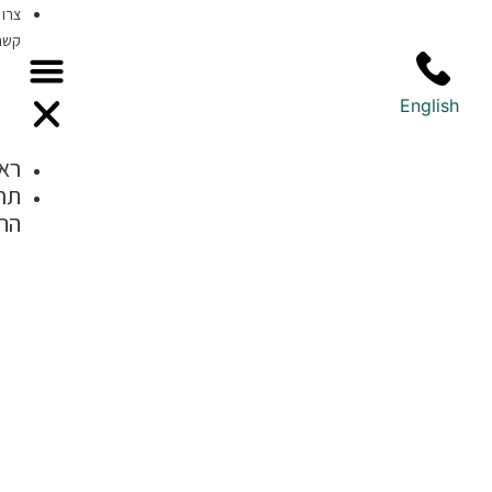
צרו
קשר
ראשי
תחומי
התמחות
בדיקה
דרמוסקופית של
נגעי עור חשודים
אבחון ומעקב
אחר נקודות חן/
שומות ומלנומה
סקירת