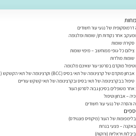
מחות
דרמוסקופית של נגעי עור חשודים
ומעקב אחר נקודות חן/ שומות ומלנומה
סקירת שומות
צילום כל-גופי ממוחשב – מיפוי שומות
שומות מולדות
וטיפול מוקדם בסרטני עור שאינם מלנומה
אבחון מוקדם של קרצינומה של תאי בסיס (BCC) וקרצינומה של תאי הקשקש (SCC)
טיפול בבקרצינומה של תאי בסיס ובקרצינומה של תאי קשקש עוריים
חר מטופלים בסיכון גבוה לסרטן העור
כיה – אבחון וטיפול
ה והסרה של נגעי עור חשודים
ספים
בלימפומות של העור (מיקוזיס פונגוידס)
באקנה – פצעי בגרות
יבלות ויראליות (ורוקות)