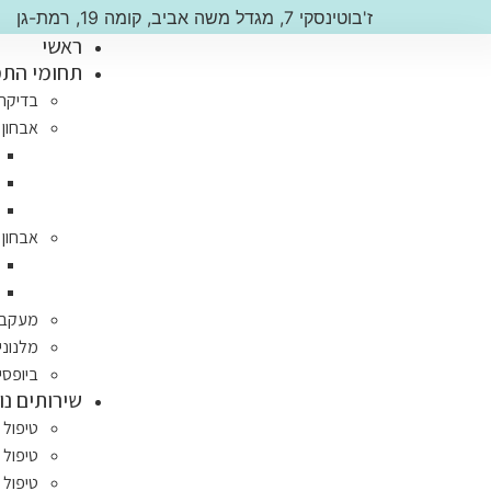
ז'בוטינסקי 7, מגדל משה אביב, קומה 19, רמת-גן
ראשי
תחומי הת
בדיקה 
אבחון 
אבחון 
מעקב א
מלנוני
ביופסי
שירותים נו
טיפול 
טיפול 
טיפול ב