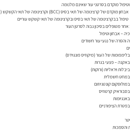
וטיפול מוקדם בסרטני עור שאינם מלנומה
אבחון מוקדם של קרצינומה של תאי בסיס (BCC) וקרצינומה של תאי הקשקש (SCC)
טיפול בבקרצינומה של תאי בסיס ובקרצינומה של תאי קשקש עוריים
חר מטופלים בסיכון גבוה לסרטן העור
כיה – אבחון וטיפול
ה והסרה של נגעי עור חשודים
ם
בלימפומות של העור (מיקוזיס פונגוידס)
באקנה – פצעי בגרות
יבלות ויראליות (ורוקות)
 במחט חשמלית
במולוסקום קונטגיוזום
בסבוראיק קרטוזיס
באנגיומות
בפטרת הציפורניים
יטר
 והסמכות