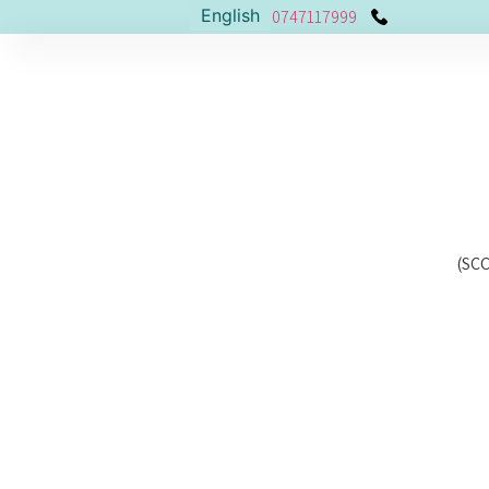
English
0747117999