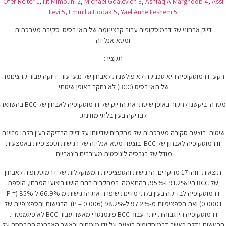
Ofer Reiter
1
,
Ilit Mimouni
2
,
Michael Gdalevich
3
,
Levi
5
,
Emmilia Hodak
5
,
Yael An
יה עבור קרצינומה של תאי בסיס: סקירה מערכתית
ומטא-אנליזה
תקציר:
א פולשנית לאבחון של נגעי עור. דיוקה עבור קרצינומה
ר באופן שיטתי.
מטרה: ביקשנו לחקור באופן שיטתי את הדיוק של דרמוסקופיה לאבחון של BCC בהשוואה
בדיקה בעין בלתי מזוינת.
ל מחקרים שדיווחו על דיוק הבדיקה בעין בלתי מזוינת
ודרמוסקופיה לאבחון של BCC. בוצעה מטא-אנליזה של רגישות וספציפיות באמצעות
רסיה לוגיסטית מעורבים בינאריים.
 מחקרים. הרגישות והספציפיות המשוקללות של דרמוסקופיה לאבחון
BCC היו 91.2% ו-95%, בהתאמה. במחקרים בהם הושוו ביצועי המבחן, הוספת
דרמוסקופיה לבדיקה בעין בלתי מזוינת שיפרה את הרגישות מ-66.9% ל-85% (P =
0.0001) ואת הספציפיות מ-97.2% ל-98.2% (P = 0.006). הרגישות והספציפיות של
דרמוסקופיה היו גבוהות יותר עבור BCC פיגמנטרי מאשר עבור BCC לא פיגמנטרי.
יה בוצעה על ידי מומחים וכאשר האבחנה התבססה על