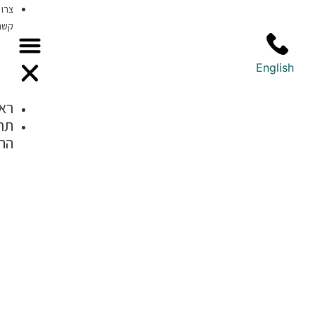
צרו
קשר
ראשי
תחומי
התמחות
בדיקה
דרמוסקופית של
נגעי עור חשודים
אבחון ומעקב
אחר נקודות חן/
שומות ומלנומה
סקירת