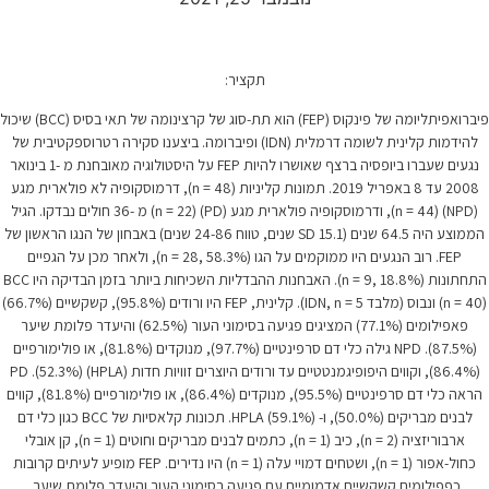
תקציר:
פיברואפיתליומה של פינקוס (FEP) הוא תת-סוג של קרצינומה של תאי בסיס (BCC) שיכול
להידמות קלינית לשומה דרמלית (IDN) ופיברומה. ביצענו סקירה רטרוספקטיבית של
נגעים שעברו ביופסיה ברצף שאושרו להיות FEP על היסטולוגיה מאובחנת מ -1 בינואר
2008 עד 8 באפריל 2019. תמונות קליניות (n = 48), דרמוסקופיה לא פולארית מגע
(NPD) (n = 44), ודרמוסקופיה פולארית מגע (PD) (n = 22) מ -36 חולים נבדקו. הגיל
הממוצע היה 64.5 שנים (SD 15.1 שנים, טווח 24-86 שנים) באבחון של הנגו הראשון של
FEP. רוב הנגעים היו ממוקמים על הגו (n = 28, 58.3%), ולאחר מכן על הגפיים
התחתונות (n = 9, 18.8%). האבחנות ההבדליות השכיחות ביותר בזמן הבדיקה היו BCC
(n = 40) ונבוס (מלבד IDN, n = 5). קלינית, FEP היו ורודים (95.8%), קשקשיים (66.7%)
פאפילומים (77.1%) המציגים פגיעה בסימוני העור (62.5%) והיעדר פלומת שיער
(87.5%). NPD גילה כלי דם סרפינטיים (97.7%), מנוקדים (81.8%), או פולימורפיים
(86.4%), וקווים היפופיגמנטטיים עד ורודים היוצרים זוויות חדות (HPLA) (52.3%). PD
הראה כלי דם סרפינטיים (95.5%), מנוקדים (86.4%), או פולימורפיים (81.8%), קווים
לבנים מבריקים (50.0%), ו- HPLA (59.1%). תכונות קלאסיות של BCC כגון כלי דם
ארבוריזציה (n = 2), כיב (n = 1), כתמים לבנים מבריקים וחוטים (n = 1), קן אובלי
כחול-אפור (n = 1), ושטחים דמויי עלה (n = 1) היו נדירים. FEP מופיע לעיתים קרובות
יים עם פגיעה בסימוני העור והיעדר פלומת שיער.