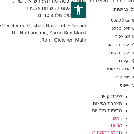
סוג "קופסה שחורה": השוואת יכולת
פתח סרגל נגישות
הפירוש והדיוק של ChatGPT-4 לעומת רשתות עצביות
Ofer Reiter, Cristian Navarrete-Dechent, Mo,
Nir Nathansohn, Yaron Ben Mord
Romi Gleicher, Mah