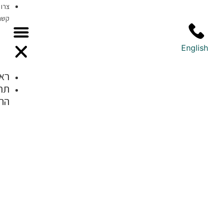
צרו
קשר
ראשי
תחומי
התמחות
בדיקה
דרמוסקופית של
נגעי עור חשודים
אבחון ומעקב
אחר נקודות חן/
שומות ומלנומה
סקירת